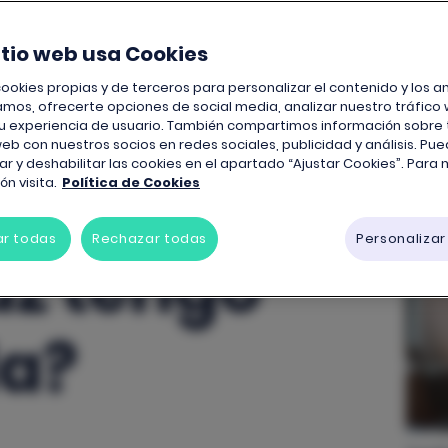
itio web usa Cookies
okies propias y de terceros para personalizar el contenido y los a
mos, ofrecerte opciones de social media, analizar nuestro tráfico
u experiencia de usuario. También compartimos información sobre 
eb con nuestros socios en redes sociales, publicidad y análisis. Pu
ar y deshabilitar las cookies en el apartado “Ajustar Cookies”. Para
ber qué
Te 
n visita.
Política de Cookies
pub
r todas
Rechazar todas
Personalizar
luz tengo
da?