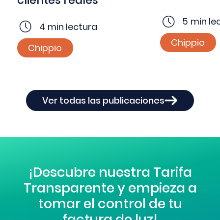
5
min le
4
min lectura
Chippio
Chippio
Ver todas las publicaciones
¡Descubre nuestra Tarifa
Transparente y empieza a
tomar el control de tu
factura de luz!